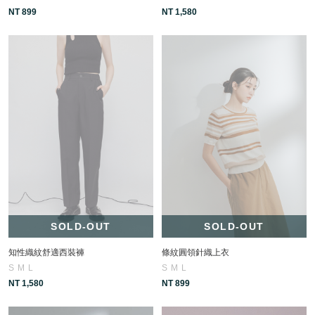
NT 899
NT 1,580
SOLD-OUT
SOLD-OUT
知性織紋舒適西裝褲
條紋圓領針織上衣
S
M
L
S
M
L
NT 1,580
NT 899