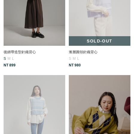
SOLD-OUT
後綁帶造型針織背心
漸層圓領針織背心
S
M
L
S
M
L
NT 899
NT 980