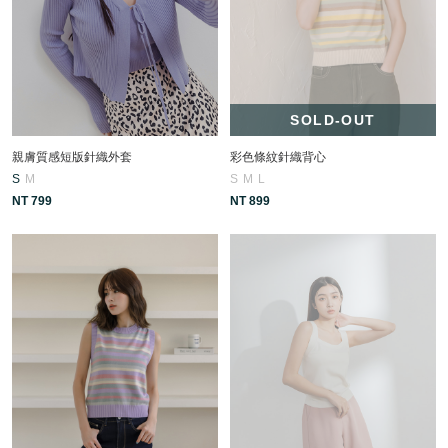
SOLD-OUT
親膚質感短版針織外套
彩色條紋針織背心
S
M
S
M
L
NT 799
NT 899