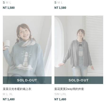
S
M
L
S
M
L
NT 1,580
NT 1,580
SOLD-OUT
SOLD-OUT
杲杲日光冬暖針織上衣
梨花寞寞2way簡約外套
M
L
XL
S/M
L/XL
NT 1,480
NT 1,480