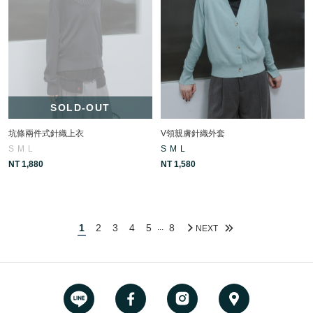
SOLD-OUT
坑條兩件式針織上衣
V領親膚針織外套
S
M
L
S
M
L
NT 1,880
NT 1,580
1
2
3
4
5
8
...
NEXT