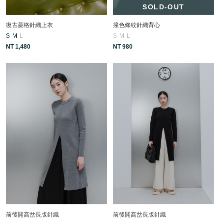
SOLD-OUT
復古菱格針織上衣
撞色條紋針織背心
S
M
L
S
M
L
NT 1,480
NT 980
前後開高岔長版針織
前後開高岔長版針織