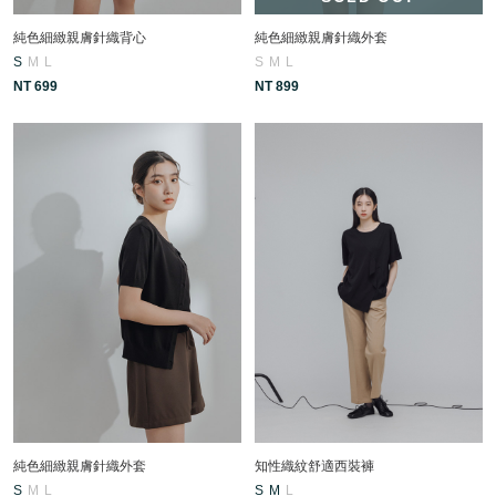
純色細緻親膚針織背心
純色細緻親膚針織外套
S
M
L
S
M
L
NT 699
NT 899
純色細緻親膚針織外套
知性織紋舒適西裝褲
S
M
L
S
M
L