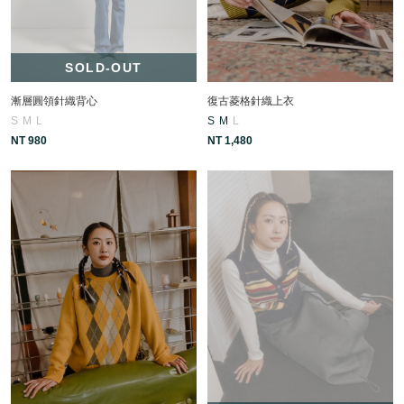
SOLD-OUT
漸層圓領針織背心
復古菱格針織上衣
S
M
L
S
M
L
NT 980
NT 1,480