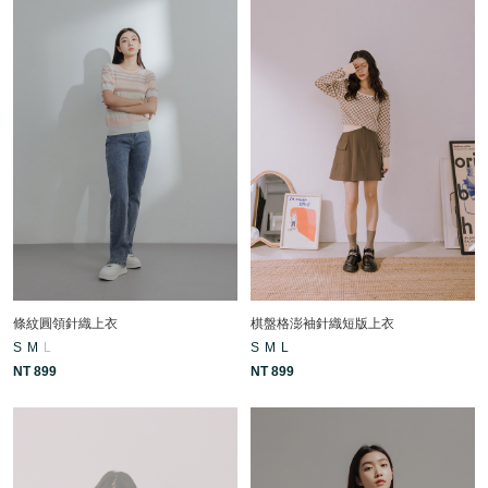
條紋圓領針織上衣
棋盤格澎袖針織短版上衣
S
M
L
S
M
L
NT 899
NT 899