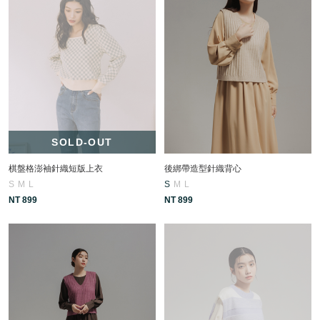
SOLD-OUT
棋盤格澎袖針織短版上衣
後綁帶造型針織背心
S
M
L
S
M
L
NT 899
NT 899