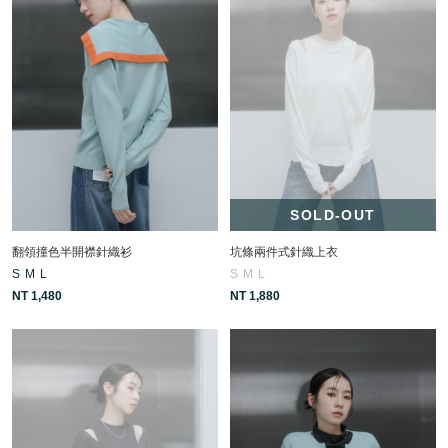
SOLD-OUT
翻領撞色半開襟針織衫
坑條兩件式針織上衣
S
M
L
S
M
L
NT 1,480
NT 1,880