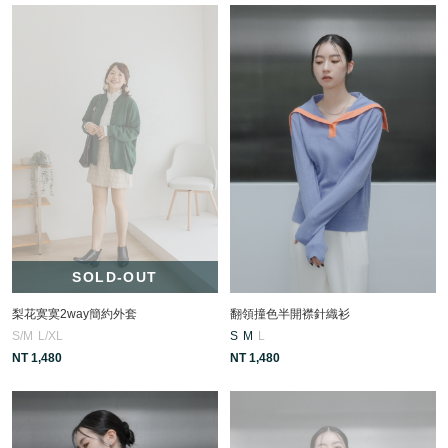
SOLD-OUT
梨花寞寞2way簡約外套
翻領撞色半開襟針織衫
S/M
L/XL
S
M
L
NT 1,480
NT 1,480