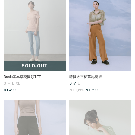
SOLD-OUT
Basic基本草寫圓領TEE
韓國太空棉落地寬褲
S
M
L
XL
S
M
L
NT 499
NT 1,680
NT 399