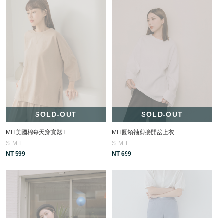
SOLD-OUT
SOLD-OUT
MIT美國棉每天穿寬鬆T
MIT圓領袖剪接開岔上衣
S
M
L
S
M
L
NT 599
NT 699