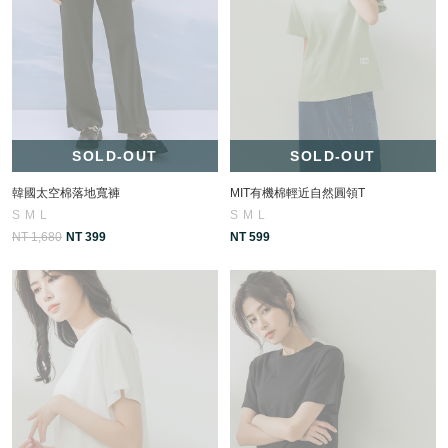
SOLD-OUT
SOLD-OUT
韓國太空棉落地寬褲
MIT有機棉輕近自然圓領T
S
M
L
S
M
L
NT 1,680
NT 399
NT 599