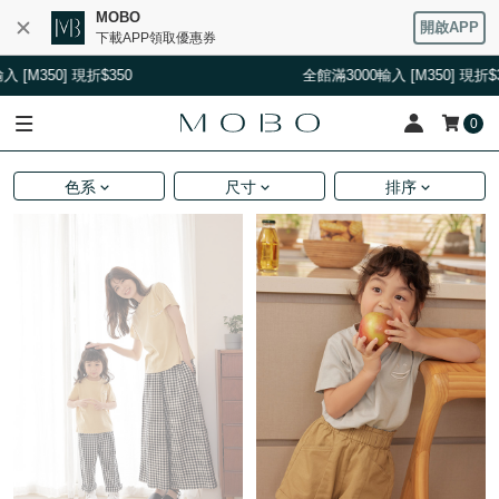
MOBO
開啟APP
下載APP領取優惠券
50] 現折$350
全館滿3000輸入 [M350] 現折$350
0
色系
尺寸
排序