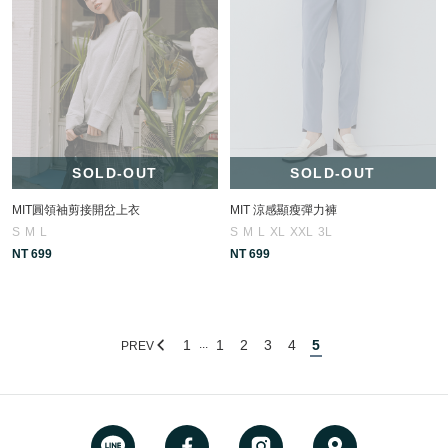
SOLD-OUT
SOLD-OUT
MIT圓領袖剪接開岔上衣
MIT 涼感顯瘦彈力褲
S
M
L
S
M
L
XL
XXL
3L
NT 699
NT 699
1
1
2
3
4
5
...
PREV