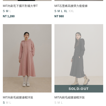
MIT石墨烯高腰彈力瘦瘦褲
MIT內刷毛下擺不對襯大學T
S
M
L
XL
XXL
S
M
L
NT 980
NT 1,280
SOLD-OUT
MIT內刷毛縮腰連帽洋裝
MIT內刷毛縮腰連帽洋裝
S
M
L
S
M
L