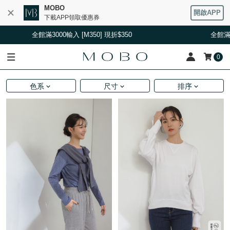
MOBO
開啟APP
下載APP領取優惠券
全館滿3000輸入 [M350] 現折$350
全館滿3000輸入 
0
色系
尺寸
排序