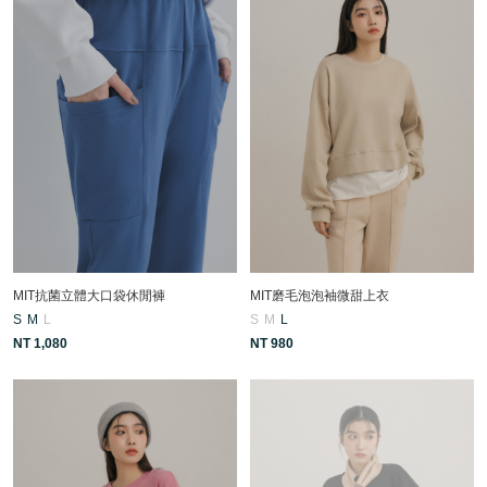
MIT抗菌立體大口袋休閒褲
MIT磨毛泡泡袖微甜上衣
S
M
L
S
M
L
NT 1,080
NT 980