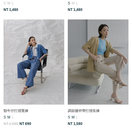
S
M
L
S
M
L
NT 1,480
NT 1,480
類牛仔打摺寬褲
調節腰袢帶打摺長褲
S
M
L
S
M
L
NT 1,580
NT 690
NT 1,580