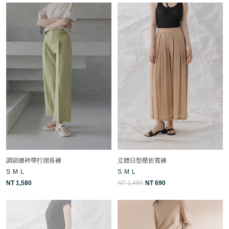
調節腰袢帶打摺長褲
立體日型壓折寬褲
S
M
L
S
M
L
NT 1,580
NT 1,480
NT 690