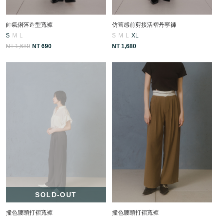
帥氣俐落造型寬褲
仿舊感前剪接活褶丹寧褲
S
M
L
S
M
L
XL
NT 1,680
NT 690
NT 1,680
SOLD-OUT
撞色腰頭打褶寬褲
撞色腰頭打褶寬褲