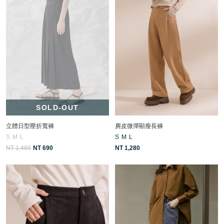
SOLD-OUT
立體日型壓折寬褲
麂皮微彈顯瘦長褲
S
M
L
S
M
L
NT 1,480
NT 690
NT 1,280