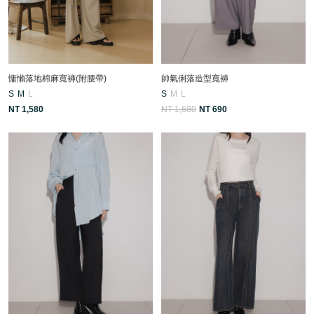
慵懶落地棉麻寬褲(附腰帶)
帥氣俐落造型寬褲
S
M
L
S
M
L
NT 1,580
NT 1,680
NT 690