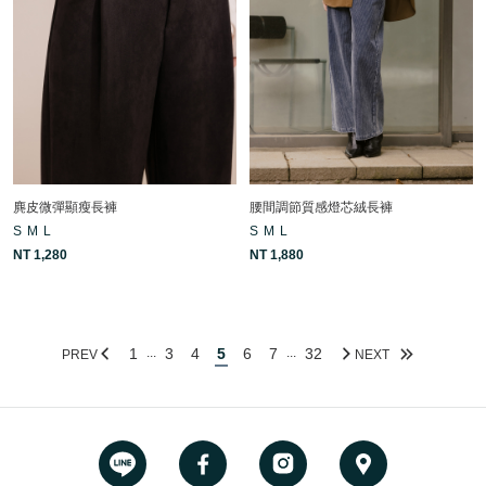
麂皮微彈顯瘦長褲
腰間調節質感燈芯絨長褲
S
M
L
S
M
L
NT 1,280
NT 1,880
1
3
4
5
6
7
32
...
...
PREV
NEXT