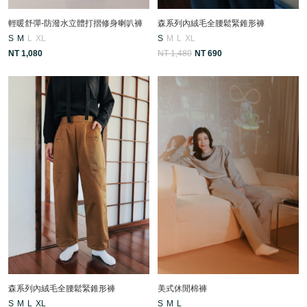
輕暖舒彈-防潑水立體打摺修身喇叭褲
森系列內絨毛全腰鬆緊錐形褲
S
M
L
XL
S
M
L
XL
NT 1,080
NT 1,480
NT 690
森系列內絨毛全腰鬆緊錐形褲
美式休閒棉褲
S
M
L
XL
S
M
L