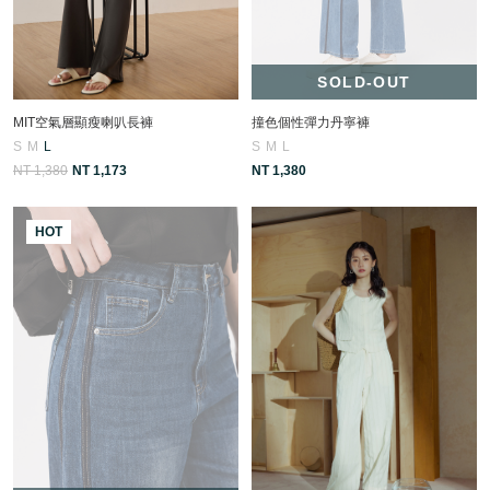
SOLD-OUT
MIT空氣層顯瘦喇叭長褲
撞色個性彈力丹寧褲
S
M
L
S
M
L
NT 1,380
NT 1,173
NT 1,380
HOT