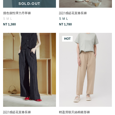
SOLD-OUT
撞色個性彈力丹寧褲
設計感緹花直條長褲
S
M
L
S
M
L
NT 1,380
NT 1,780
HOT
設計感緹花直條長褲
輕盈滑順天絲棉錐形褲