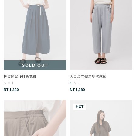
SOLD-OUT
輕柔鬆緊腰打折寬褲
大口袋立體造型汽球褲
S
M
L
S
M
L
NT 1,380
NT 1,380
HOT