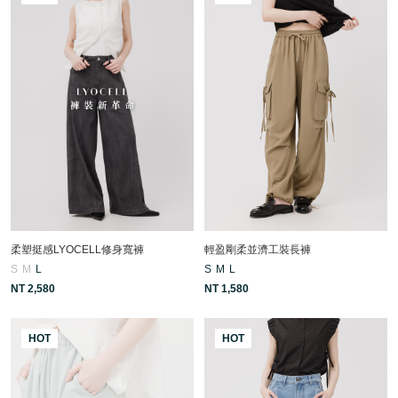
柔塑挺感LYOCELL修身寬褲
輕盈剛柔並濟工裝長褲
S
M
L
S
M
L
NT 2,580
NT 1,580
HOT
HOT