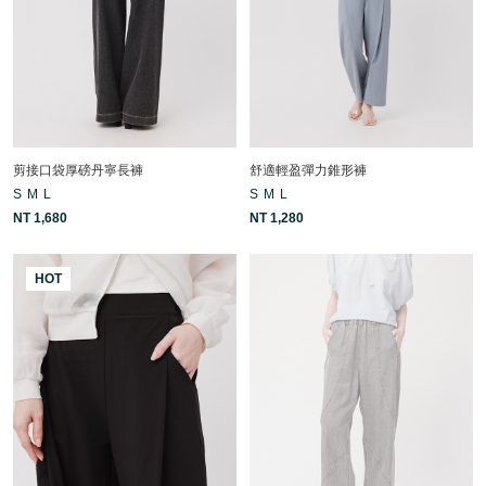
剪接口袋厚磅丹寧長褲
舒適輕盈彈力錐形褲
S
M
L
S
M
L
NT 1,680
NT 1,280
HOT