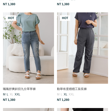
NT 1,380
NT 1,380
HOT
HOT
颯颯舒爽斜切九分單寧褲
動舉有度穩穩工裝長褲
M
L
XL
XXL
M
L
XL
XXL
NT 1,380
NT 1,280