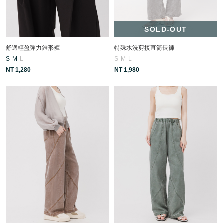
SOLD-OUT
舒適輕盈彈力錐形褲
特殊水洗剪接直筒長褲
S
M
L
S
M
L
NT 1,280
NT 1,980