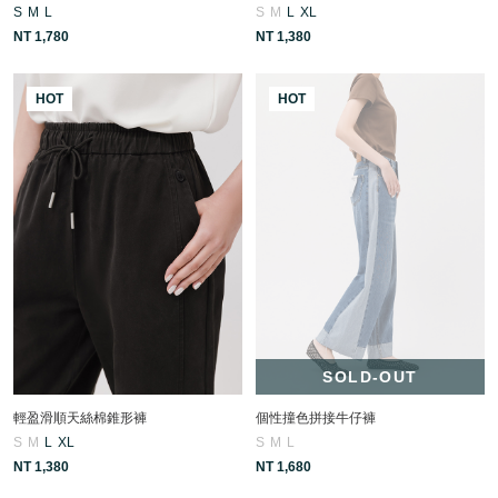
S
M
L
S
M
L
XL
NT 1,780
NT 1,380
HOT
HOT
SOLD-OUT
輕盈滑順天絲棉錐形褲
個性撞色拼接牛仔褲
S
M
L
XL
S
M
L
NT 1,380
NT 1,680