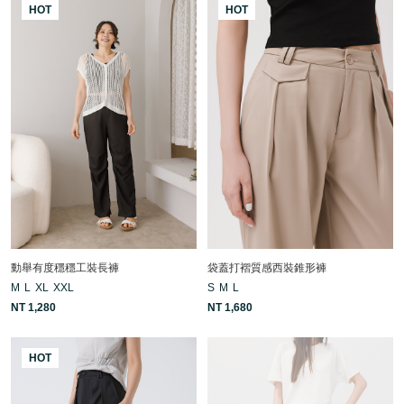
HOT
HOT
動舉有度穩穩工裝長褲
袋蓋打褶質感西裝錐形褲
M
L
XL
XXL
S
M
L
NT 1,280
NT 1,680
HOT