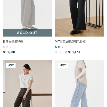
SOLD-OUT
日常立體氣球褲
MIT空氣層顯瘦喇叭長褲
S
M
L
S
M
L
NT 1,380
NT 1,380
NT 1,173
HOT
HOT