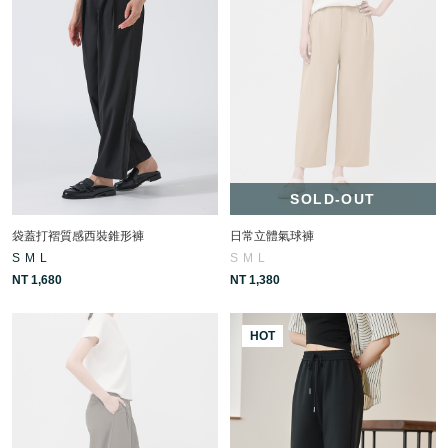
SOLD-OUT
袋蓋打褶質感西裝錐形褲
日常立體氣球褲
S
M
L
S
M
L
NT 1,680
NT 1,380
HOT