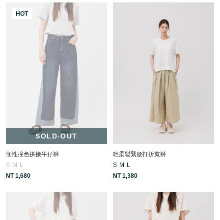
HOT
SOLD-OUT
個性撞色拼接牛仔褲
輕柔鬆緊腰打折寬褲
S
M
L
S
M
L
NT 1,680
NT 1,380