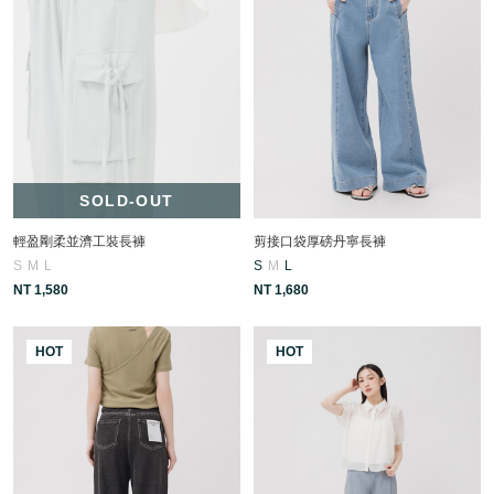
SOLD-OUT
輕盈剛柔並濟工裝長褲
剪接口袋厚磅丹寧長褲
S
M
L
S
M
L
NT 1,580
NT 1,680
HOT
HOT