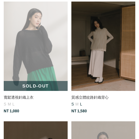
SOLD-OUT
寬鬆透視針織上衣
質感立體紋路針織背心
S
M
L
S
M
L
NT 1,080
NT 1,580