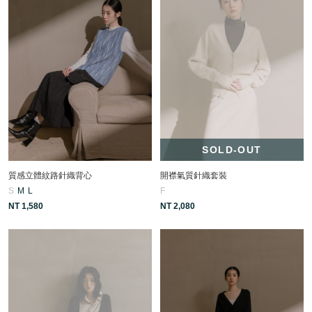
SOLD-OUT
質感立體紋路針織背心
開襟氣質針織套裝
S
M
L
F
NT 1,580
NT 2,080