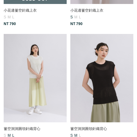
小花邊簍空針織上衣
小花邊簍空針織上衣
S
M
L
S
M
L
NT 790
NT 790
簍空洞洞圓領針織背心
簍空洞洞圓領針織背心
S
M
L
S
M
L