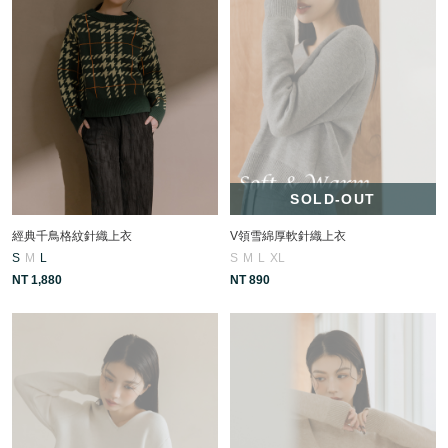
SOLD-OUT
經典千鳥格紋針織上衣
V領雪綿厚軟針織上衣
S
M
L
S
M
L
XL
NT 1,880
NT 890