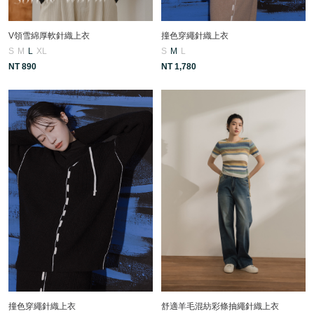
V領雪綿厚軟針織上衣
撞色穿繩針織上衣
S
M
L
XL
S
M
L
NT 890
NT 1,780
撞色穿繩針織上衣
舒適羊毛混紡彩條抽繩針織上衣