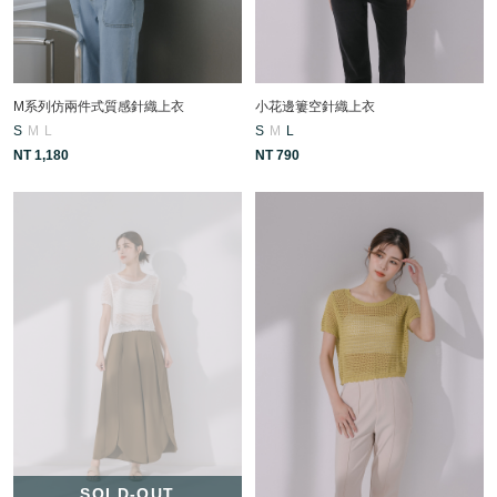
M系列仿兩件式質感針織上衣
小花邊簍空針織上衣
S
M
L
S
M
L
NT 1,180
NT 790
SOLD-OUT