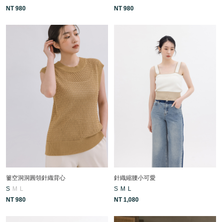
NT 980
NT 980
簍空洞洞圓領針織背心
針織縮腰小可愛
S
M
L
S
M
L
NT 980
NT 1,080