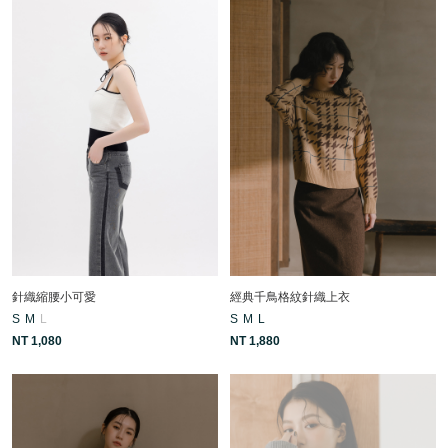
針織縮腰小可愛
經典千鳥格紋針織上衣
S
M
L
S
M
L
NT 1,080
NT 1,880