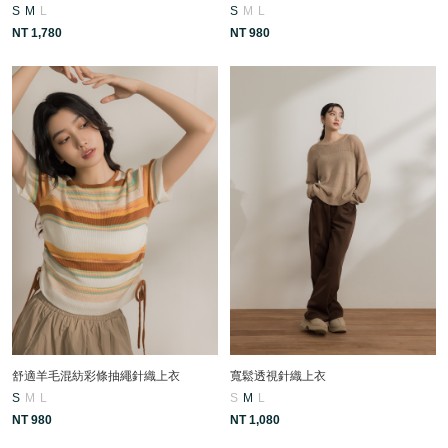
S
M
L
S
M
L
NT 1,780
NT 980
舒適羊毛混紡彩條抽繩針織上衣
寬鬆透視針織上衣
S
M
L
S
M
L
NT 980
NT 1,080