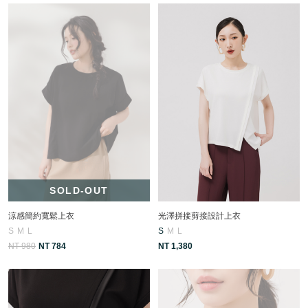
SOLD-OUT
涼感簡約寬鬆上衣
光澤拼接剪接設計上衣
S
M
L
S
M
L
NT 980
NT 784
NT 1,380