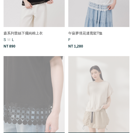
森系列蕾絲下擺純棉上衣
午寐夢境花邊寬鬆T恤
S
M
L
F
NT 890
NT 1,280