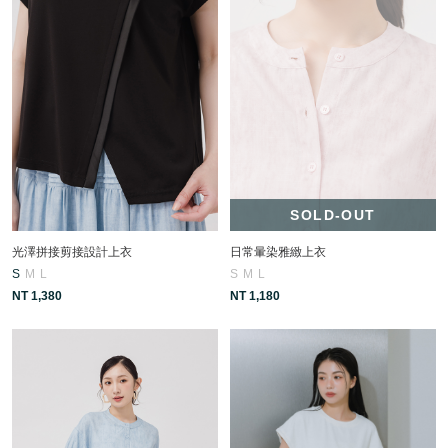
SOLD-OUT
光澤拼接剪接設計上衣
日常暈染雅緻上衣
S
M
L
S
M
L
NT 1,380
NT 1,180