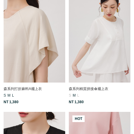
森系列打折麻料A襬上衣
森系列棉質拼接傘襬上衣
S
M
L
S
M
L
NT 1,380
NT 1,380
HOT