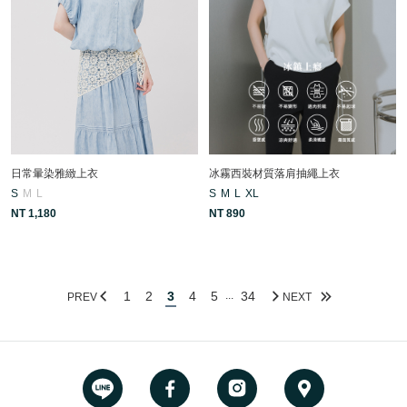
日常暈染雅緻上衣
冰霧西裝材質落肩抽繩上衣
S
M
L
S
M
L
XL
NT 1,180
NT 890
1
2
3
4
5
34
...
PREV
NEXT