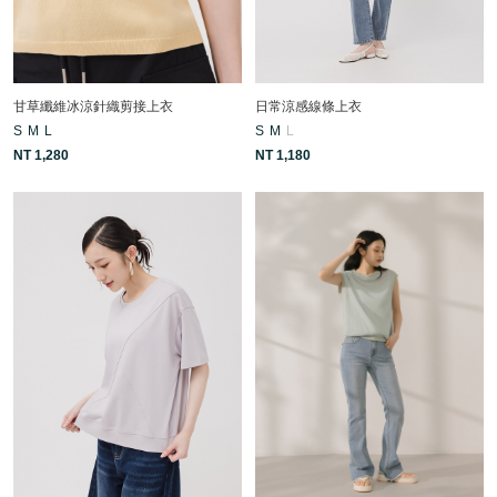
甘草纖維冰涼針織剪接上衣
日常涼感線條上衣
S
M
L
S
M
L
NT 1,280
NT 1,180