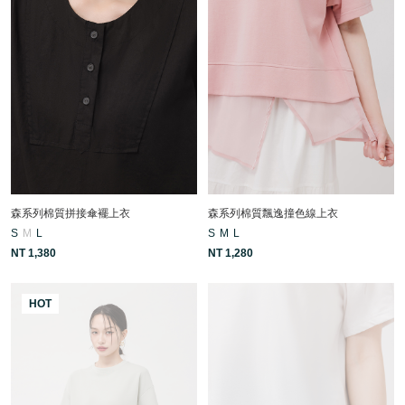
森系列棉質拼接傘襬上衣
森系列棉質飄逸撞色線上衣
S
M
L
S
M
L
NT 1,380
NT 1,280
HOT