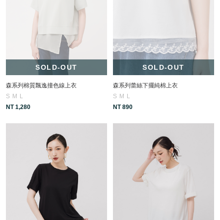
SOLD-OUT
SOLD-OUT
森系列棉質飄逸撞色線上衣
森系列蕾絲下擺純棉上衣
S
M
L
S
M
L
NT 1,280
NT 890