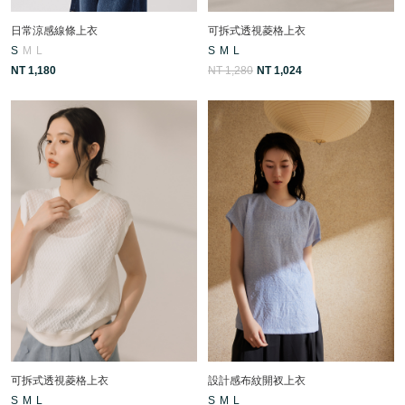
日常涼感線條上衣
可拆式透視菱格上衣
S
M
L
S
M
L
NT 1,180
NT 1,280
NT 1,024
可拆式透視菱格上衣
設計感布紋開衩上衣
S
M
L
S
M
L