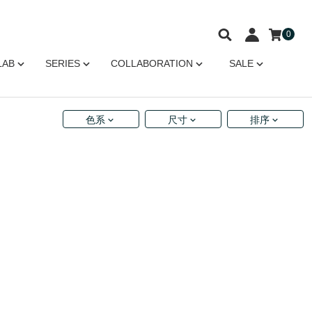
0
LAB
SERIES
COLLABORATION
SALE
色系
尺寸
排序