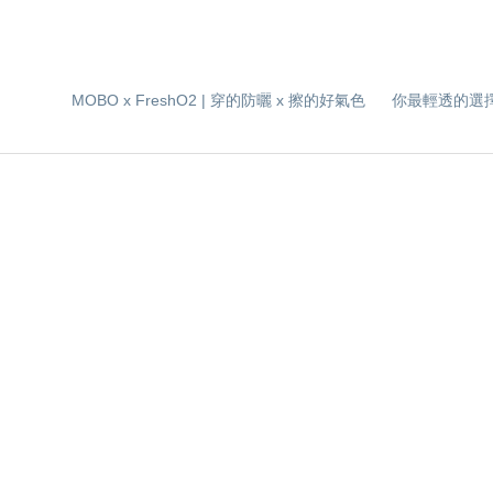
MOBO x FreshO2 | 穿的防曬 x 擦的好氣色
你最輕透的選