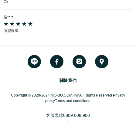
Ok。
莊**＊
版型很優。
關於我們
Copyright © 2020-2024 MO-BO.COM.TW All Rights Reserved Privacy
policyTerms and conditions.
客服專線
0809 008 900
2