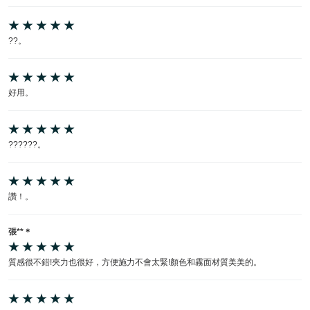
??。
好用。
??????。
讚！。
張**＊
質感很不錯!夾力也很好，方便施力不會太緊!顏色和霧面材質美美的。