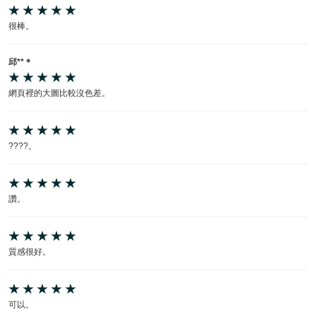
很棒。
邱**＊
網頁裡的大圖比較沒色差。
????。
讚。
質感很好。
可以。