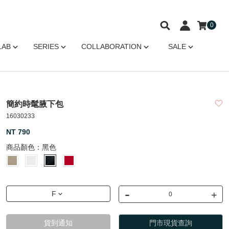
0
LAB
SERIES
COLLABORATION
SALE
簡約時髦腋下包
16030233
NT 790
商品顏色：
黑色
-
+
F
貨到通知
門市現貨查詢