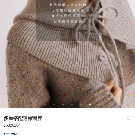
多重搭配連帽圍脖
16020204
NT 780