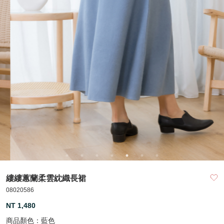
縷縷蕙蘭柔雲紞織長裙
08020586
NT 1,480
商品顏色：
藍色