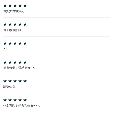
裙擺搖曳很漂亮。
裙子腰帶舒服。
??。
很有份量，質感很好??。
飄逸修身。
非常喜歡！好看又修飾~~~。