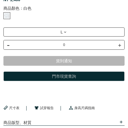
商品顏色：
白色
L
-
+
貨到通知
門市現貨查詢
尺寸表
試穿報告
身高尺碼指南
商品版型、材質