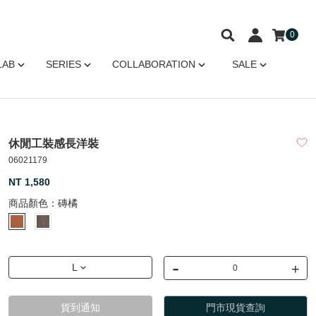
0
LAB
SERIES
COLLABORATION
SALE
休閒工裝感長洋裝
06021179
NT 1,580
商品顏色：
磚橘
-
+
L
貨到通知
門市現貨查詢