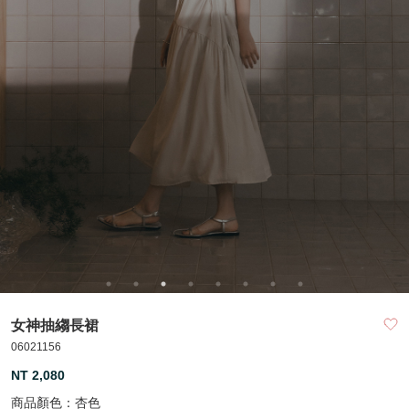
女神抽縐長裙
06021156
NT 2,080
商品顏色：
杏色