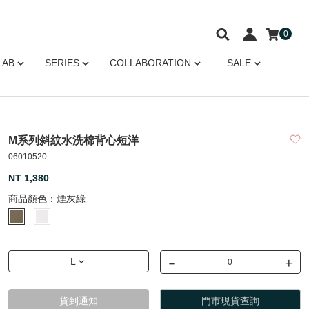
0
LAB
SERIES
COLLABORATION
SALE
M系列斜紋水洗棉背心短洋
06010520
NT 1,380
商品顏色：
煙灰綠
-
+
L
貨到通知
門市現貨查詢