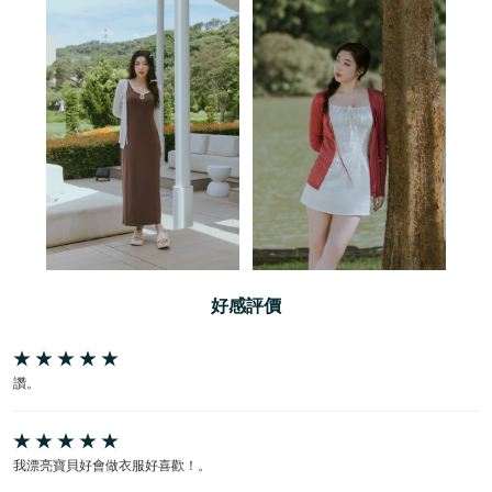
好感評價
讚。
我漂亮寶貝好會做衣服好喜歡！。