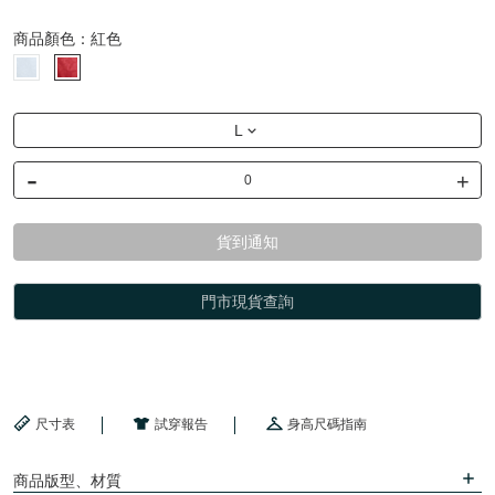
商品顏色：
紅色
L
-
+
貨到通知
門市現貨查詢
尺寸表
試穿報告
身高尺碼指南
商品版型、材質