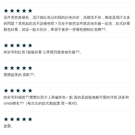
這件竟然會褪色，流汗後紅色沾到我的白色內衣，洗都洗不掉，難道是我汗太多
的問題？竟然如此也不該褪色吧？完全不敢把這件跟其他衣服一起洗，款式好看
顏色好看，就這一點大扣分，希望不會穿一穿褪色變粉紅色啊??。
終於等到紅色?超級好看 心蒂寶貝最會做衣服??。
實體超美的 喜歡??。
終於等到補貨??實際比照片上再偏米色一點 真的是超級無敵可愛的洋裝 請多和
cindy聯名??（每次出的款式都超讚 買一堆XD。
超愛。