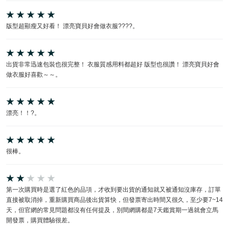
版型超顯瘦又好看！ 漂亮寶貝好會做衣服????。
出貨非常迅速包裝也很完整！ 衣服質感用料都超好 版型也很讚！ 漂亮寶貝好會
做衣服好喜歡～～。
漂亮！！?。
很棒。
第一次購買時是選了紅色的品項，才收到要出貨的通知就又被通知沒庫存，訂單
直接被取消掉，重新購買商品後出貨算快，但發票寄出時間又很久，至少要7~14
天，但官網的常見問題都沒有任何提及，別間網購都是7天鑑賞期一過就會立馬
開發票，購買體驗很差。