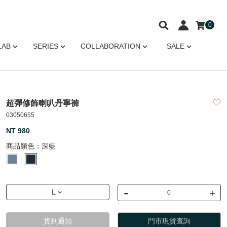
0
LAB
SERIES
COLLABORATION
SALE
超彈修飾喇叭丹寧褲
03050655
NT 980
商品顏色：
深藍
-
+
L
貨到通知
門市現貨查詢