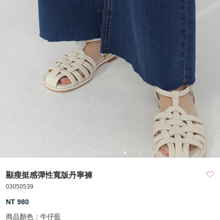
顯瘦挺感彈性寬版丹寧褲
03050539
NT 980
商品顏色：
牛仔藍