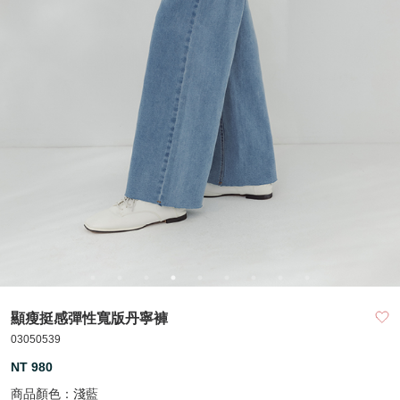
顯瘦挺感彈性寬版丹寧褲
03050539
NT 980
商品顏色：
淺藍