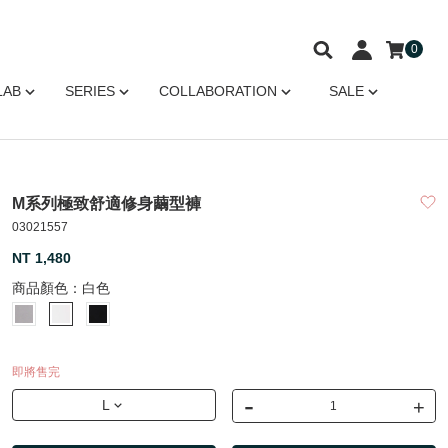
0
LAB
SERIES
COLLABORATION
SALE
M系列極致舒適修身繭型褲
03021557
NT 1,480
商品顏色：
白色
即將售完
-
+
L