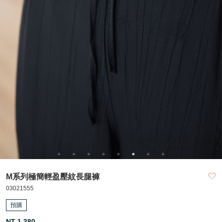
M系列極簡輕盈壓紋長腿褲
03021555
預購
NT 1,380