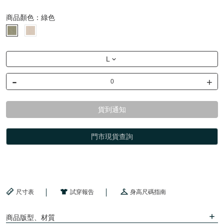
商品顏色：
綠色
L
-
+
貨到通知
門市現貨查詢
尺寸表
試穿報告
身高尺碼指南
商品版型、材質