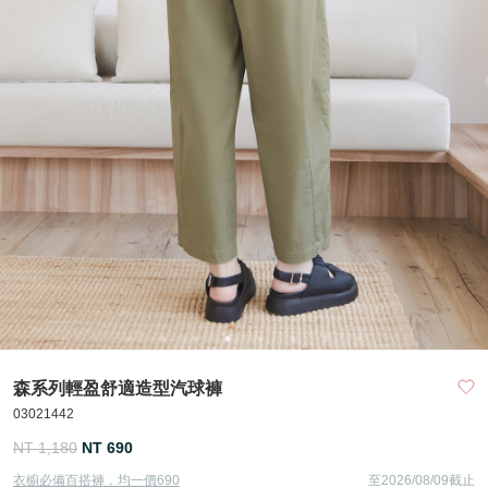
森系列輕盈舒適造型汽球褲
03021442
NT 1,180
NT 690
衣櫥必備百搭褲．均一價690
至2026/08/09截止