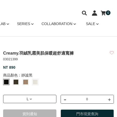
0
LAB
SERIES
COLLABORATION
SALE
Creamy.羽絨乳霜美肌保暖超舒適寬褲
03021399
NT 890
商品顏色：
靜謐黑
-
+
L
貨到通知
門市現貨查詢