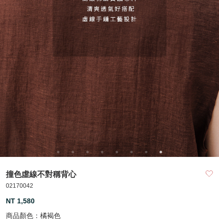
撞色虛線不對稱背心
02170042
NT 1,580
商品顏色：
橘褐色