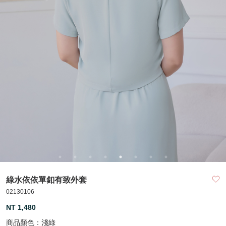
綠水依依單釦有致外套
02130106
NT 1,480
商品顏色：
淺綠