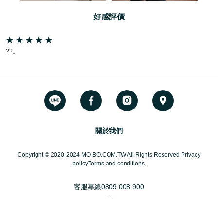
好感評價
??。
關於我們
Copyright © 2020-2024 MO-BO.COM.TW All Rights Reserved Privacy
policyTerms and conditions.
客服專線
0809 008 900
1