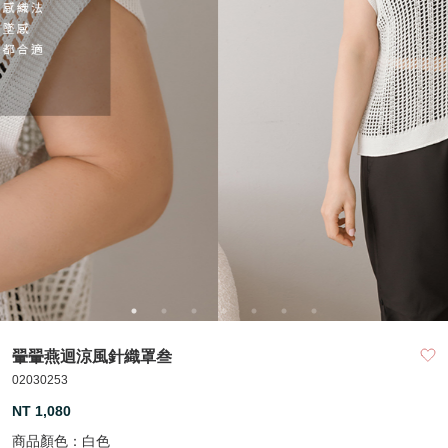
翬翬燕迴涼風針織罩叁
02030253
NT 1,080
商品顏色：
白色