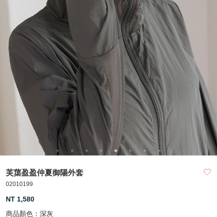
芙蕖盈盈仲夏御陽外套
02010199
NT 1,580
商品顏色：
深灰