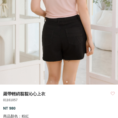
羅帶輕綃翦翦沁心上衣
01161057
NT 980
商品顏色：
粉紅