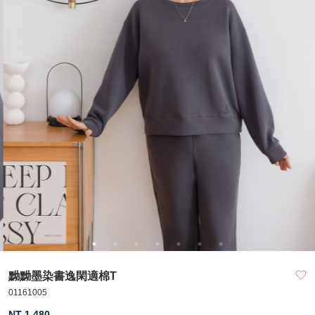
黝黝墨染書逸閑適棉T
01161005
NT 1,480