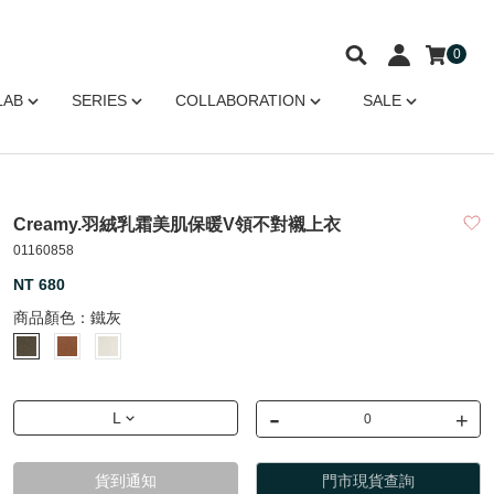
0
LAB
SERIES
COLLABORATION
SALE
Creamy.羽絨乳霜美肌保暖V領不對襯上衣
01160858
NT 680
商品顏色：
鐵灰
-
+
L
貨到通知
門市現貨查詢