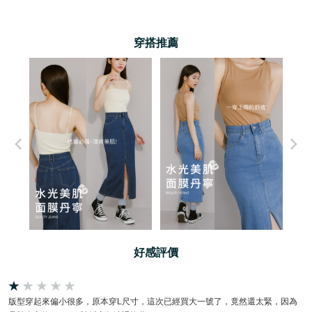
穿搭推薦
好感評價
版型穿起來偏小很多，原本穿L尺寸，這次已經買大一號了，竟然還太緊，因為