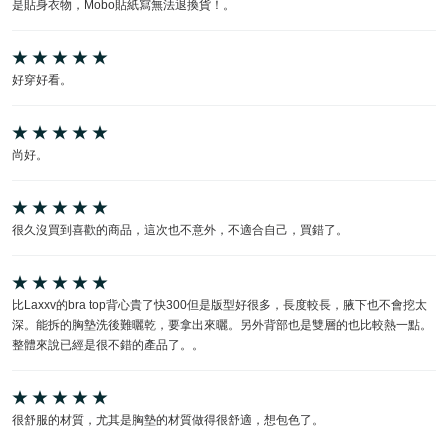
是貼身衣物，Mobo貼紙寫無法退換貨！。
好穿好看。
尚好。
很久沒買到喜歡的商品，這次也不意外，不適合自己，買錯了。
比Laxxv的bra top背心貴了快300但是版型好很多，長度較長，腋下也不會挖太
深。能拆的胸墊洗後難曬乾，要拿出來曬。另外背部也是雙層的也比較熱一點。
整體來說已經是很不錯的產品了。。
很舒服的材質，尤其是胸墊的材質做得很舒適，想包色了。