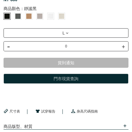
商品顏色：
靜謐黑
L
-
+
貨到通知
門市現貨查詢
尺寸表
試穿報告
身高尺碼指南
商品版型、材質