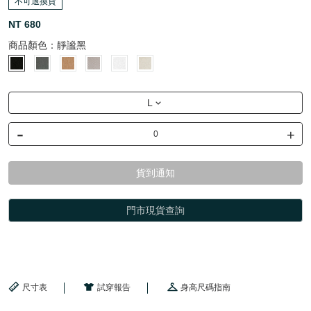
不可退換貨
NT 680
商品顏色：
靜謐黑
L
-
+
貨到通知
門市現貨查詢
尺寸表
試穿報告
身高尺碼指南