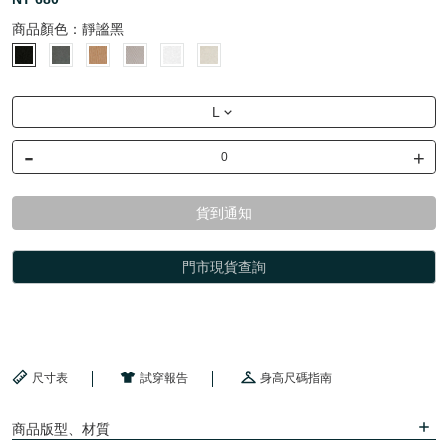
商品顏色：
靜謐黑
L
-
+
貨到通知
門市現貨查詢
尺寸表
試穿報告
身高尺碼指南
商品版型、材質