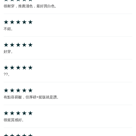
很耐穿，推薦淺色，最好買白色。
不錯。
好穿。
??。
有點容易皺，但厚磅+挺版就是讚。
很挺質感好。