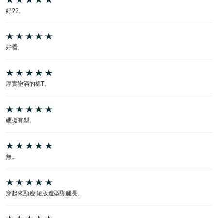
好??。
好看。
厚實飽滿的棉T。
硬挺有型。
無。
穿起來顯瘦 短版造型顯腿長。