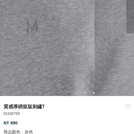
質感厚磅挺版刺繡T
01160765
NT 890
商品顏色：
灰色