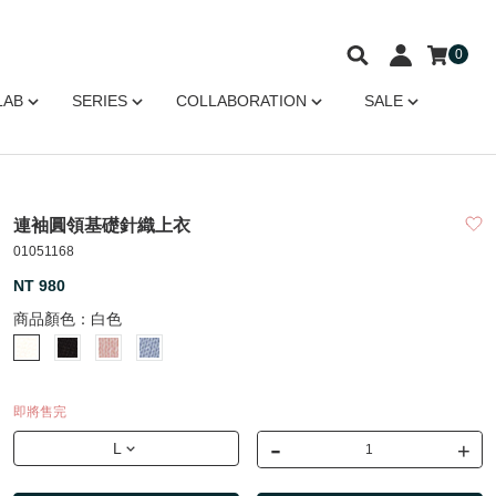
0
LAB
SERIES
COLLABORATION
SALE
連袖圓領基礎針織上衣
01051168
NT 980
商品顏色：
白色
即將售完
-
+
L