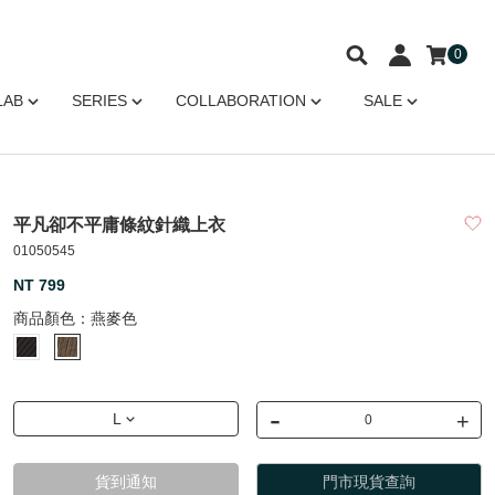
0
LAB
SERIES
COLLABORATION
SALE
平凡卻不平庸條紋針織上衣
01050545
NT 799
商品顏色：
燕麥色
-
+
L
貨到通知
門市現貨查詢