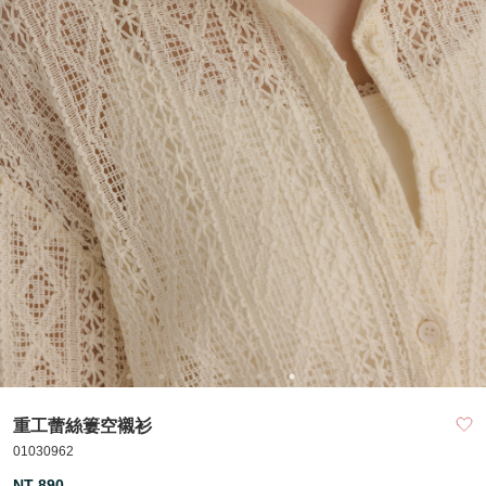
重工蕾絲簍空襯衫
01030962
NT 890