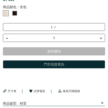
商品顏色：
杏色
L
-
+
貨到通知
門市現貨查詢
尺寸表
試穿報告
身高尺碼指南
商品版型、材質