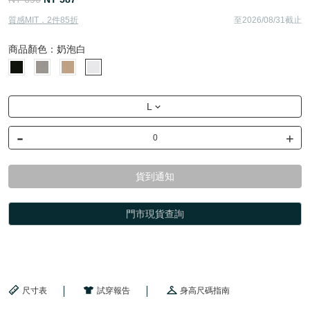
質感MIT．2件85折
至2026/08/31截止
商品顏色：
奶泡白
L
-
+
貨到通知
門市現貨查詢
尺寸表
試穿報告
身高尺碼指南