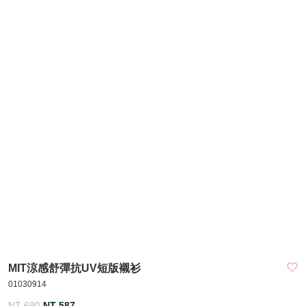
MIT涼感舒彈抗UV短版襯衫
01030914
NT 690
NT 587