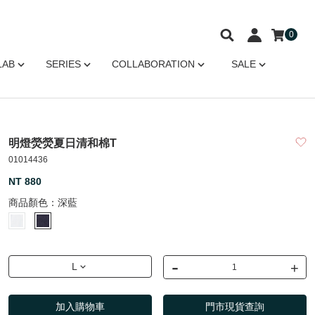
0
LAB
SERIES
COLLABORATION
SALE
明燈熒熒夏日清和棉T
01014436
NT 880
商品顏色：
深藍
-
+
L
加入購物車
門市現貨查詢