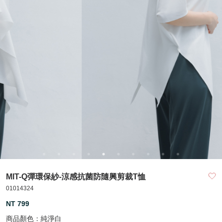
MIT-Q彈環保紗-涼感抗菌防隨興剪裁T恤
01014324
NT 799
商品顏色：
純淨白