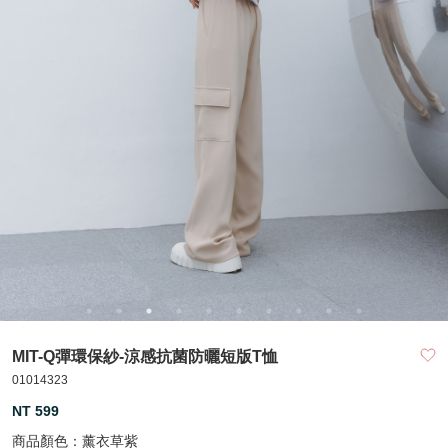
MIT-Q彈環保紗-涼感抗菌防曬短版T恤
01014323
NT 599
商品顏色：
薰衣草紫