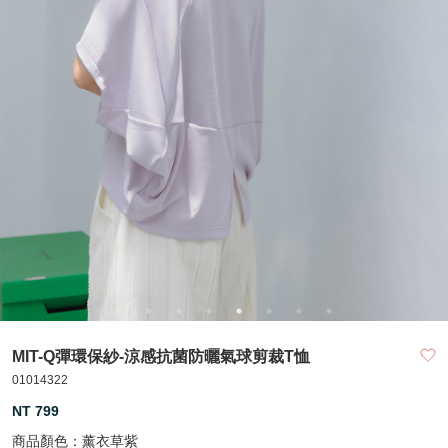
MIT-Q彈環保紗-涼感抗菌防曬氣球剪裁T恤
01014322
NT 799
商品顏色：
薰衣草紫