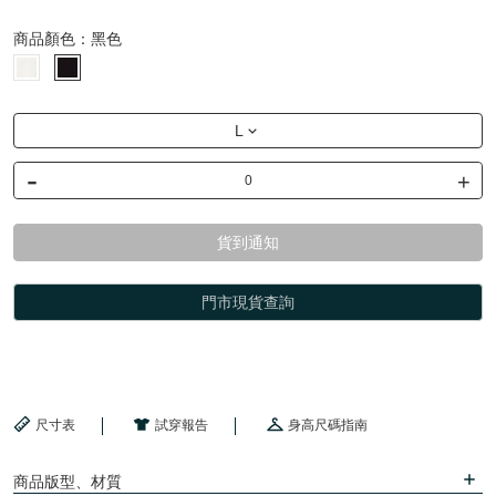
商品顏色：
黑色
L
-
+
貨到通知
門市現貨查詢
尺寸表
試穿報告
身高尺碼指南
商品版型、材質