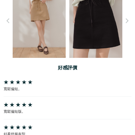
好感評價
寬鬆偏短。
寬鬆偏短版。
好看舒服有型。