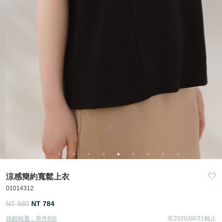
涼感簡約寬鬆上衣
01014312
NT 980
NT 784
熱銷精選．單件8折
至2026/08/31截止