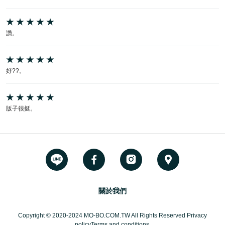
讚。
好??。
版子很挺。
關於我們
Copyright © 2020-2024 MO-BO.COM.TW All Rights Reserved Privacy
policyTerms and conditions.