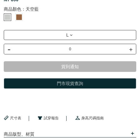
商品顏色：
天空藍
L
-
+
貨到通知
門市現貨查詢
尺寸表
試穿報告
身高尺碼指南
商品版型、材質