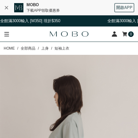
MOBO
開啟APP
下載APP領取優惠券
00輸入 [M350] 現折$350
全館滿3000輸入 [M350] 
0
HOME
全部商品
上身
短袖上衣