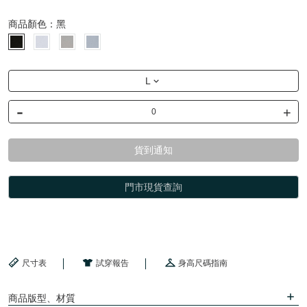
商品顏色：
黑
L
-
+
貨到通知
門市現貨查詢
尺寸表
試穿報告
身高尺碼指南
商品版型、材質