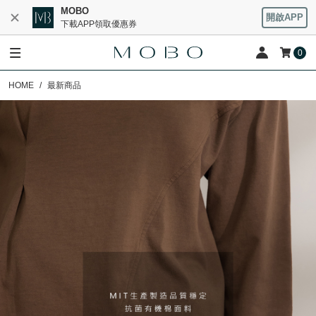
MOBO
開啟APP
下載APP領取優惠券
0
HOME
最新商品