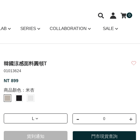
0
LAB
SERIES
COLLABORATION
SALE
韓國涼感面料圓領T
01013624
NT 899
商品顏色：
米杏
-
+
L
貨到通知
門市現貨查詢