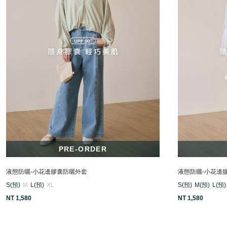
PRE-ORDER
液態防曬-小花邊膠囊防曬外套
液態防曬-小花邊
S(預)
M
L(預)
XL
S(預)
M(預)
L(預)
NT 1,580
NT 1,580