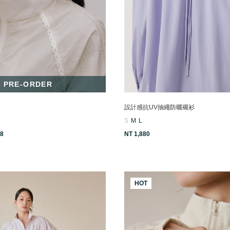
PRE-ORDER
設計感抗UV抽繩防曬襯衫
S
M
L
58
NT 1,880
HOT