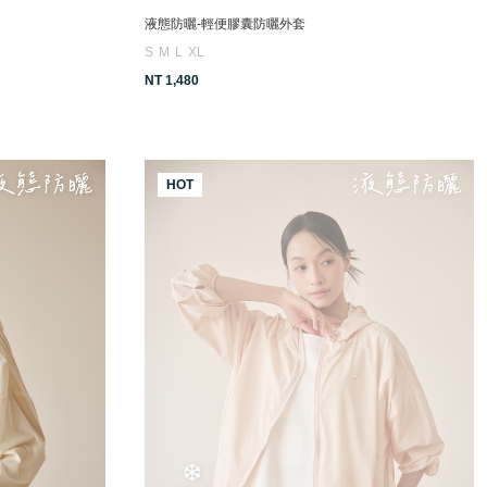
液態防曬-輕便膠囊防曬外套
S
M
L
XL
NT 1,480
HOT