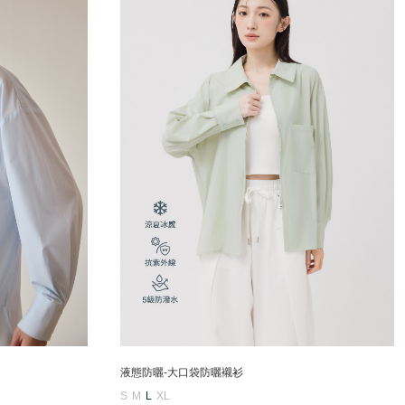
液態防曬-大口袋防曬襯衫
S
M
L
XL