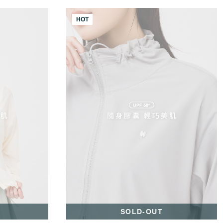
HOT
SOLD-OUT