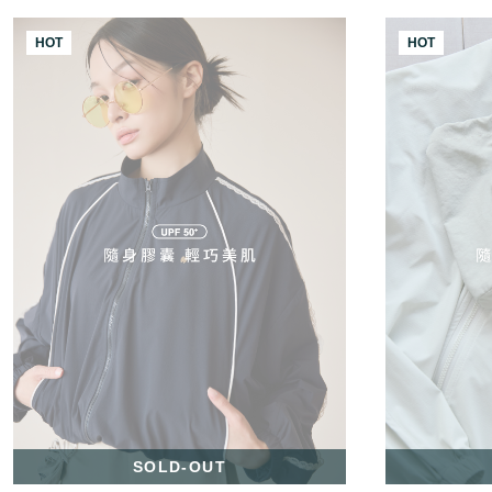
HOT
HOT
SOLD-OUT