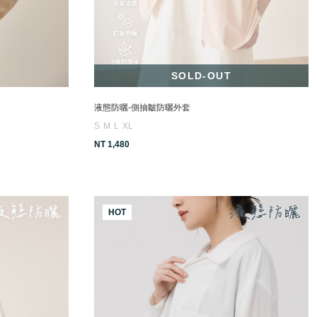
SOLD-OUT
液態防曬-側抽皺防曬外套
S
M
L
XL
NT 1,480
HOT