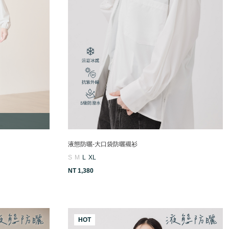
液態防曬-大口袋防曬襯衫
S
M
L
XL
NT 1,380
HOT